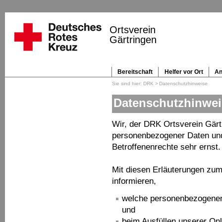
Navigation
überspringen
Ortsverein
Gärtringen
Bereitschaft
Helfer vor Ort
An
Navigation
überspringen
DRK
Datenschutzhinweise
Datenschutzhinwei
Wir, der DRK Ortsverein Gär
personenbezogener Daten und
Betroffenenrechte sehr ernst.
Mit diesen Erläuterungen zu
informieren,
welche personenbezogenen
und
beim Ausfüllen unserer Onl