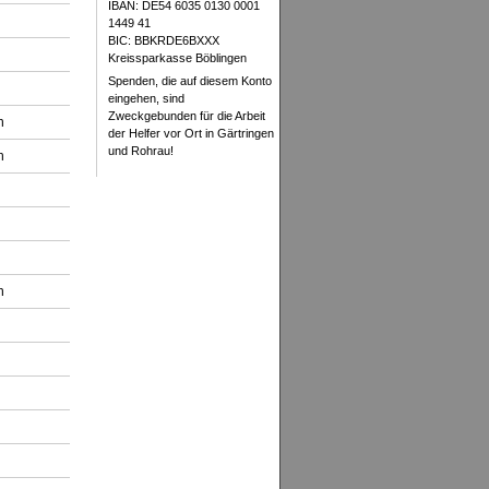
IBAN: DE54 6035 0130 0001
1449 41
BIC: BBKRDE6BXXX
Kreissparkasse Böblingen
Spenden, die auf diesem Konto
eingehen, sind
Zweckgebunden für die Arbeit
h
der Helfer vor Ort in Gärtringen
und Rohrau!
h
h