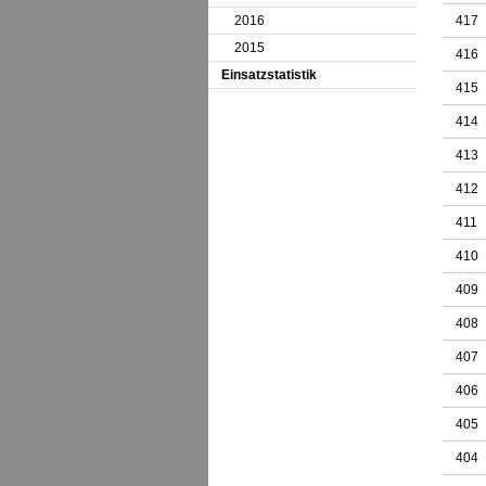
2016
417
2015
416
Einsatzstatistik
415
414
413
412
411
410
409
408
407
406
405
404