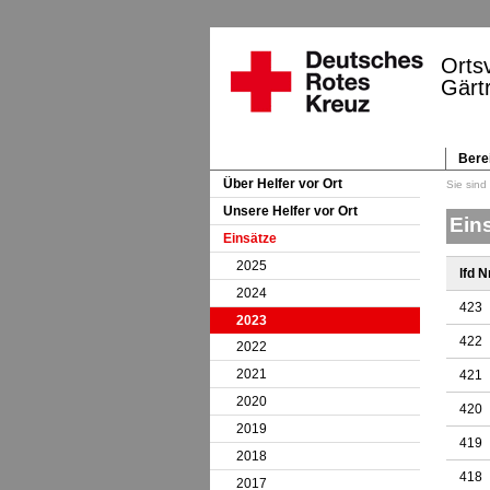
Orts
Gärt
Bere
Navi
Navigation überspringen
über
Über Helfer vor Ort
Unsere Helfer vor Ort
Ein
Einsätze
2025
lfd Nr
2024
423
2023
422
2022
2021
421
2020
420
2019
419
2018
418
2017