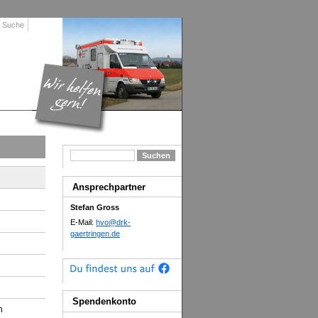
Suche
Ansprechpartner
Stefan Gross
E-Mail:
hvo@drk-
gaertringen.de
Spendenkonto
h