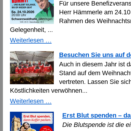
Für unsere Benefizverans
Herr Hämmerle am 24.10.
Rahmen des Weihnachtsma
Gelegenheit, ...
Kartenvorverkauf
Weiterlesen …
„HÄMMERLE
KOMMT
Besuchen Sie uns auf 
-
und
Auch in diesem Jahr ist 
bleibt
bis
Stand auf dem Weihnacht
er
vertreten. Lassen Sie sic
geht“
am
Köstlichkeiten verwöhnen...
24.10.2026
Besuchen
Weiterlesen …
Sie
uns
Erst Blut spenden – d
auf
dem
Die Blutspende ist die 
Weihnachtsmarkt!