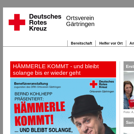
Navigation
überspringen
Ortsverein
Gärtringen
Bereitschaft
Helfer vor Ort
An
Navigation
überspringen
HÄMMERLE KOMMT - und bleibt
Erst
solange bis er wieder geht
Foto: A
San