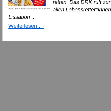
retten. Das DRK ruft zur
allen Lebensretter*innen
Foto: DRK Blutspendedienst BW-He
Lissabon ...
Erst
Weiterlesen …
Blut
spenden
–
Navigation
überspringen
dann
Koffer
packen